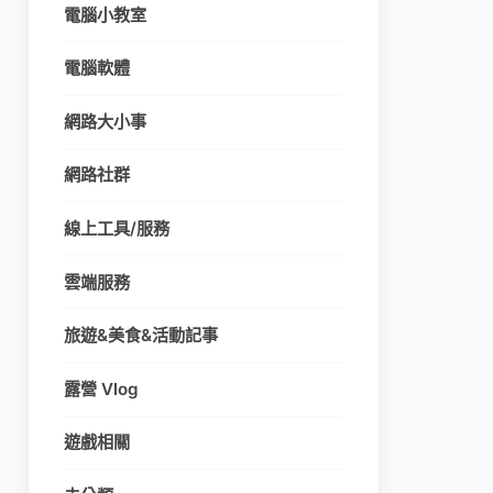
電腦小教室
電腦軟體
網路大小事
網路社群
線上工具/服務
雲端服務
旅遊&美食&活動記事
露營 Vlog
遊戲相關