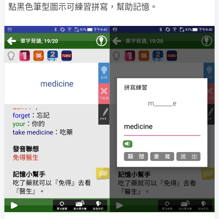
點黑色筆型圖示可練習拼寫，幫助記憶。