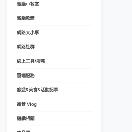
電腦小教室
電腦軟體
網路大小事
網路社群
線上工具/服務
雲端服務
旅遊&美食&活動記事
露營 Vlog
遊戲相關