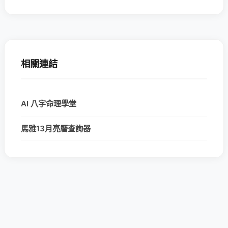
相關連結
AI 八字命理學堂
馬雅13月亮曆查詢器