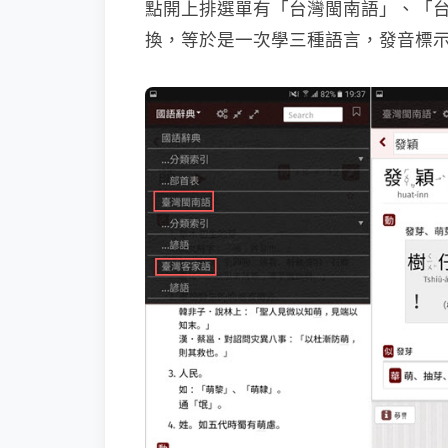
點開上排選單有「台灣閩南語」、「
換，等於是一次學三種語言，發音標