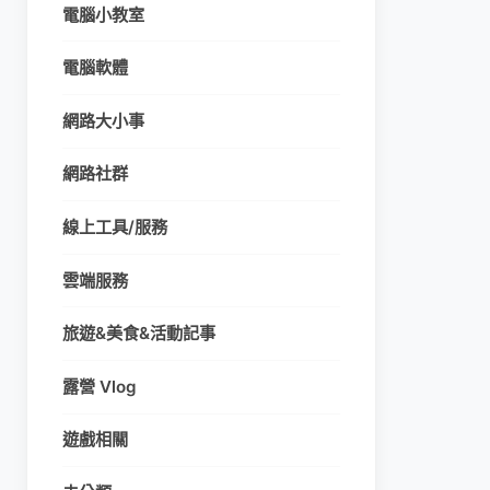
電腦小教室
電腦軟體
網路大小事
網路社群
線上工具/服務
雲端服務
旅遊&美食&活動記事
露營 Vlog
遊戲相關