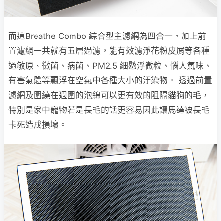
而這Breathe Combo 綜合型主濾網為四合一，加上前
置濾網一共就有五層過濾，能有效濾淨花粉皮屑等各種
過敏原、黴菌、病菌、PM2.5 細懸浮微粒、惱人氣味、
有害氣體等飄浮在空氣中各種大小的汙染物。 透過前置
濾網及圍繞在週圍的泡綿可以更有效的阻隔貓狗的毛，
特別是家中寵物若是長毛的話更容易因此讓馬達被長毛
卡死造成損壞。