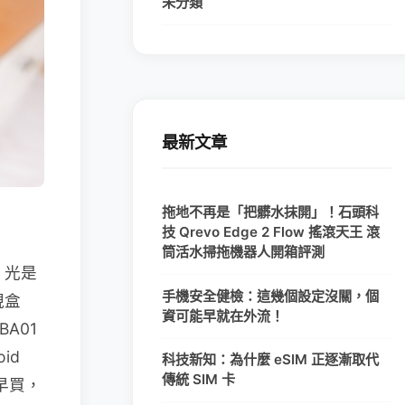
未分類
最新文章
拖地不再是「把髒水抹開」！石頭科
技 Qrevo Edge 2 Flow 搖滾天王 滾
筒活水掃拖機器人開箱評測
，光是
手機安全健檢：這幾個設定沒關，個
視盒
資可能早就在外流！
A01
id
科技新知：為什麼 eSIM 正逐漸取代
傳統 SIM 卡
太早買，