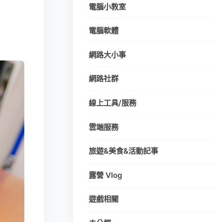
電腦小教室
電腦軟體
網路大小事
網路社群
線上工具/服務
雲端服務
旅遊&美食&活動記事
露營 Vlog
遊戲相關