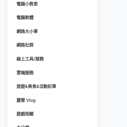
電腦小教室
電腦軟體
網路大小事
網路社群
線上工具/服務
雲端服務
旅遊&美食&活動記事
露營 Vlog
遊戲相關