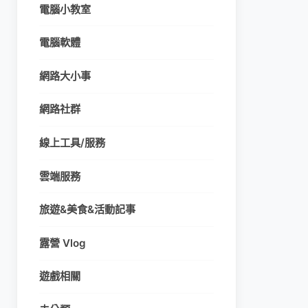
電腦小教室
電腦軟體
網路大小事
網路社群
線上工具/服務
雲端服務
旅遊&美食&活動記事
露營 Vlog
遊戲相關