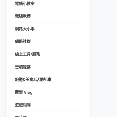
電腦小教室
電腦軟體
網路大小事
網路社群
線上工具/服務
雲端服務
旅遊&美食&活動記事
露營 Vlog
遊戲相關