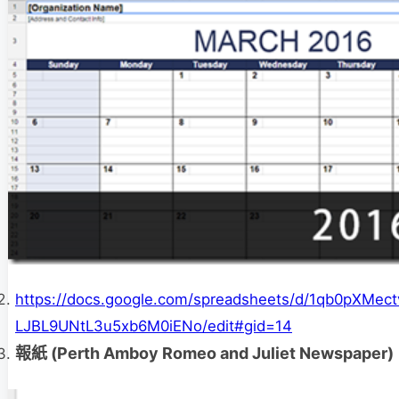
https://docs.google.com/spreadsheets/d/1qb0pXMect
LJBL9UNtL3u5xb6M0iENo/edit#gid=14
報紙 (Perth Amboy Romeo and Juliet Newspaper)