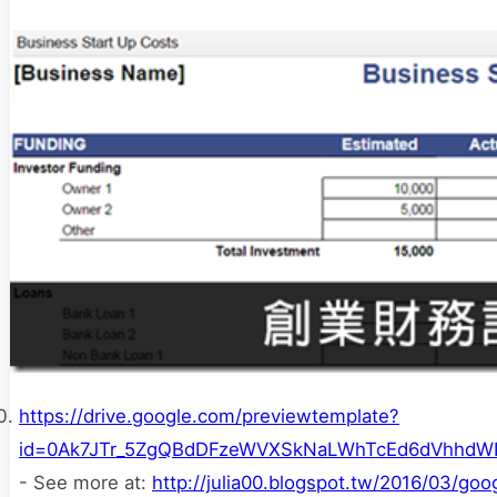
https://drive.google.com/previewtemplate?
id=0Ak7JTr_5ZgQBdDFzeWVXSkNaLWhTcEd6dVhhdWI
- See more at:
http://julia00.blogspot.tw/2016/03/goo