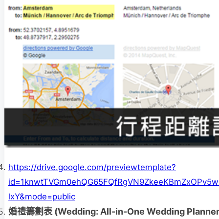
https://drive.google.com/previewtemplate?
id=1knwtTVGm0ehQG65FQfRgVN9ZkeeKBmZxOPv5w
lxY&mode=public
婚禮籌劃表 (Wedding: All-in-One Wedding Planner