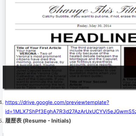
https://drive.google.com/previewtemplate?
id=1MLX7ShPf3EghA7R3d27AzArUxUCYVi5eJGwmS5z
履歷表 (Resume - Initials)