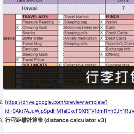
https://drive.google.com/previewtemplate?
id=0Akt7AJuWjpSpdHM1alExcF9XRFVfdmI1YnBJY1Ru
行程距離計算表 (distance calculator v3)