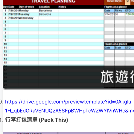
https://drive.google.com/previewtemplate?id=0AkgIu-
1H_qbEdGRaVENUQzA5SFpBWHpTcWZWYlVnWHc&mod
行李打包清單 (Pack This)