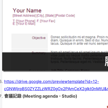
https://drive.google.com/previewtemplate?id=12-
cGNWljrpBS0ZYZZLzWRZ0gOx2PAmCeX2gIkt0nMtU&m
會議記錄 (Meeting agenda - Studio)