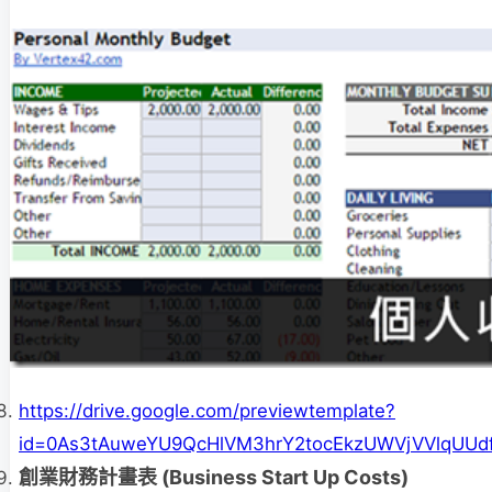
https://drive.google.com/previewtemplate?
id=0As3tAuweYU9QcHlVM3hrY2tocEkzUWVjVVlqUUd
創業財務計畫表 (Business Start Up Costs)