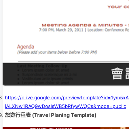
https://drive.google.com/previewtemplate?id=1ym5
jALXNw1RAQ9wDoslsWB5bRfywWQCs&mode=public
旅遊行程表 (Travel Planing Template)