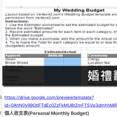
https://drive.google.com/previewtemplate?
id=0AhN0y99GtIFTdEc0ZzFkMU8tZmFTSVp3dmhhMlR
個人收支表(Personal Monthly Budget)