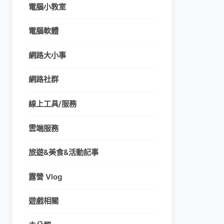
電腦小教室
電腦軟體
網路大小事
網路社群
線上工具/服務
雲端服務
旅遊&美食&活動記事
露營 Vlog
遊戲相關