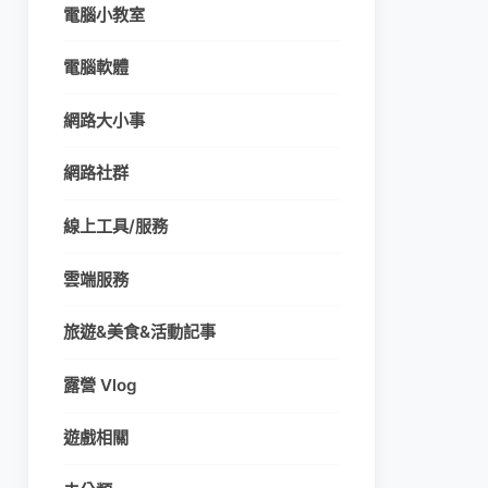
電腦小教室
電腦軟體
網路大小事
網路社群
線上工具/服務
雲端服務
旅遊&美食&活動記事
露營 Vlog
遊戲相關