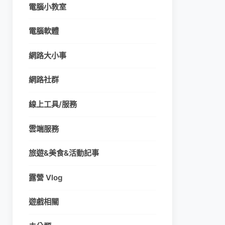
電腦小教室
電腦軟體
網路大小事
網路社群
線上工具/服務
雲端服務
旅遊&美食&活動記事
露營 Vlog
遊戲相關