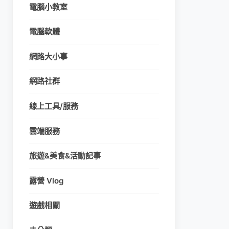
電腦小教室
電腦軟體
網路大小事
網路社群
線上工具/服務
雲端服務
旅遊&美食&活動記事
露營 Vlog
遊戲相關