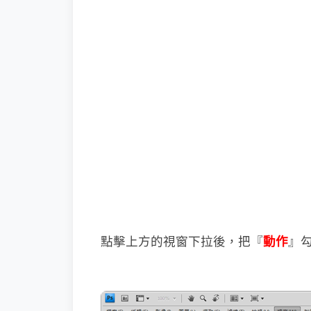
點擊上方的視窗下拉後，把『
動作
』