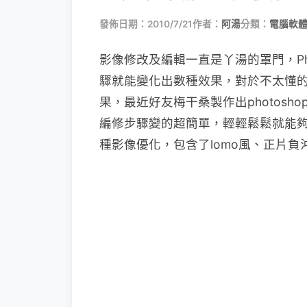
發佈日期：2010/7/21
作者：
阿湯
分類：
電腦軟
影像修改及編輯一直是丫湯的罩門，Ph
驟就能變化出數種效果，對於不太懂
果，最近好友梅干桑製作出photos
編修步驟變的超簡單，輕輕鬆鬆就能夠
種影像優化，包含了lomo風、正片