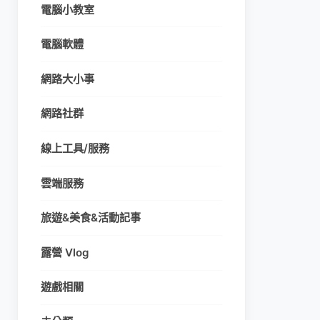
電腦小教室
電腦軟體
網路大小事
網路社群
線上工具/服務
雲端服務
旅遊&美食&活動記事
露營 Vlog
遊戲相關