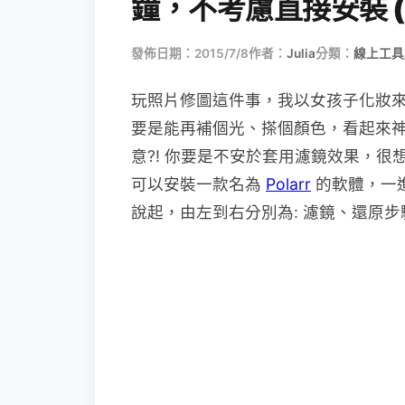
鐘，不考慮直接安裝 (免費
發佈日期：2015/7/8
作者：
Julia
分類：
線上工具
玩照片修圖這件事，我以女孩子化妝
要是能再補個光、搽個顏色，看起來
意?! 你要是不安於套用濾鏡效果，
可以安裝一款名為
Polarr
的軟體，一進
說起，由左到右分別為: 濾鏡、還原