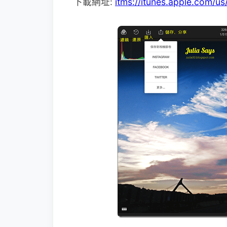
下載網址:
itms://itunes.apple.com/