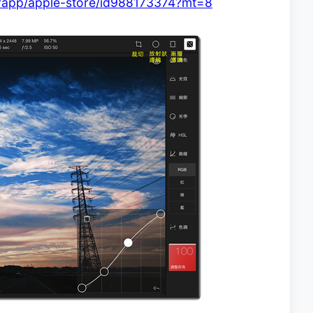
us/app/apple-store/id988173374?mt=8