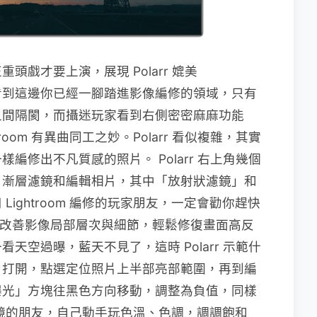
戲才要上演，展現 Polarr 媲美
修圖功能，看到這邊你已經一腳踏進影像編修的領域，只有
之間隔閡，而攝迷玩家看到右側密密麻麻功能
oom 有異曲同工之妙。Polarr 看似複雜，其實
編修出不凡質感的照片。 Polarr 右上角幾個
、漸層濾鏡和編輯相片，其中「放射狀濾鏡」和
ightroom 編修的玩家朋友，一定會勸你趕快
，可改善影像局部層次與細節，輕鬆修復畫面高反
天空過曝，藍天不見了，這時 Polarr 示範什
」打開，點選定位照片上半部亮部範圍，再到編
曝光」方塊往黑色方向移動，調整為負值，同樣
鏡的朋友，自己動手玩色溫、色調，調調飽和