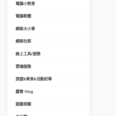
電腦小教室
電腦軟體
網路大小事
網路社群
線上工具/服務
雲端服務
旅遊&美食&活動記事
露營 Vlog
遊戲相關