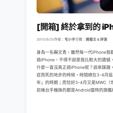
[開箱] 終於拿到的 iPh
2015/9/25
作者：
宅小宇
分類：
開箱文 & 評測
身為一名
假
文青，雖然每一代iPhone我
過iPhone，不得不說是我比較大的遺憾
什麼一直沒真正過iPhone呢？說來蹊
症而死的地步的時候，時間總在3-4月這段
年」的時期；而恰好3-4月又是MWC
前幾台手機換的都是Android當時的旗