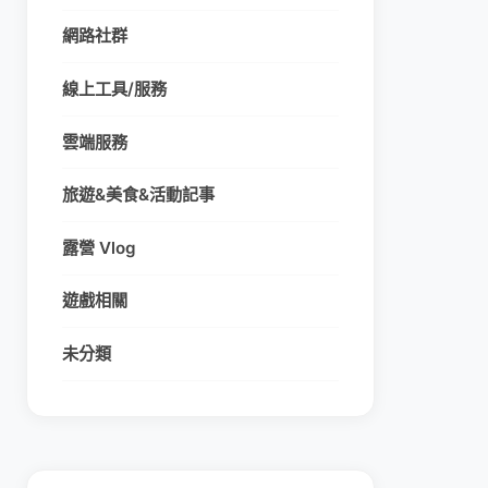
網路社群
線上工具/服務
雲端服務
旅遊&美食&活動記事
露營 Vlog
遊戲相關
未分類