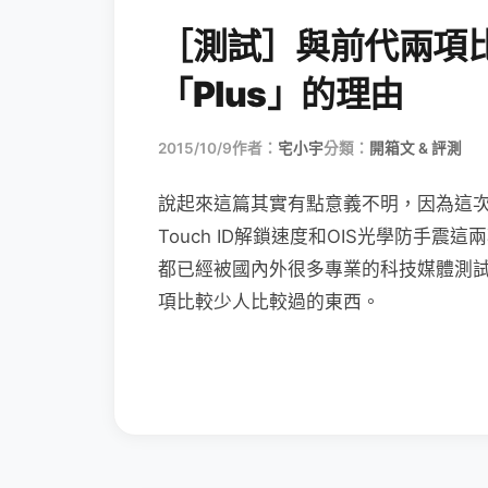
［測試］與前代兩項比拼
「Plus」的理由
2015/10/9
作者：
宅小宇
分類：
開箱文 & 評測
說起來這篇其實有點意義不明，因為這次iPhone
Touch ID解鎖速度和OIS光學防手
都已經被國內外很多專業的科技媒體測試
項比較少人比較過的東西。