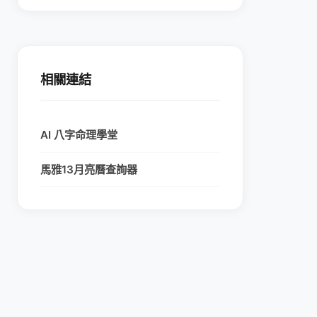
相關連結
AI 八字命理學堂
馬雅13月亮曆查詢器