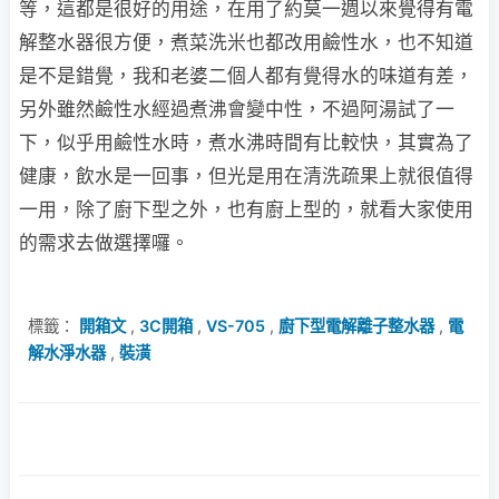
等，這都是很好的用途，在用了約莫一週以來覺得有電
解整水器很方便，煮菜洗米也都改用鹼性水，也不知道
是不是錯覺，我和老婆二個人都有覺得水的味道有差，
另外雖然鹼性水經過煮沸會變中性，不過阿湯試了一
下，似乎用鹼性水時，煮水沸時間有比較快，其實為了
健康，飲水是一回事，但光是用在清洗疏果上就很值得
一用，除了廚下型之外，也有廚上型的，就看大家使用
的需求去做選擇囉。
標籤：
開箱文
,
3C開箱
,
VS-705
,
廚下型電解離子整水器
,
電
解水淨水器
,
裝潢