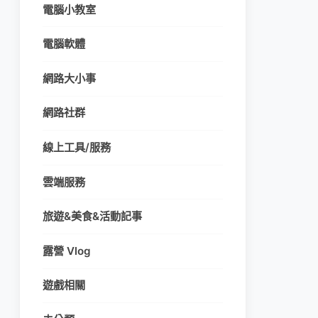
電腦小教室
電腦軟體
網路大小事
網路社群
線上工具/服務
雲端服務
旅遊&美食&活動記事
露營 Vlog
遊戲相關