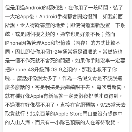
但是用過Android的都知道，在你用了一段時間、裝了
一大坨App後，Android手機都會開始慢到….如我前面
所說，令人得躁鬱症的地步；即使偶爾重新設置一下系
統、或是刷個機之類的，通常也是好景不長；然而
iPhone因為管理App和記憶體（內存）的方式比較不
同，因此即使你用個1-2年通常還是很順的。當然這也
是一個不作死就不會死的問題，如果你
手賤
沒事一定要
把iPhone 4S升級到iOS 9之類的，那我也救不了你
啦…. 廢話好像說太多了，作為一名
假
文青是不該說這
麼多廢話的，
可是我還是要繼續說下去
。 每次看新聞，
就有種好像Apple有新品就一定要徹夜排隊才買得到，
不過現在好像都不用了，直接在官網預購，9/25當天去
取貨就行！北京西單的Apple Store門口並沒有想像中
的人山人海，而只有一小隊已預購的人在等待取貨。