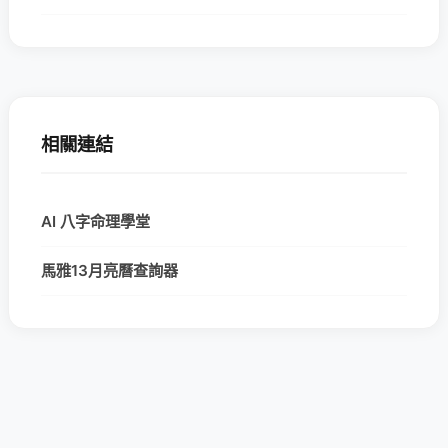
相關連結
AI 八字命理學堂
馬雅13月亮曆查詢器