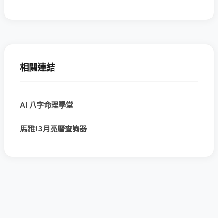
相關連結
AI 八字命理學堂
馬雅13月亮曆查詢器