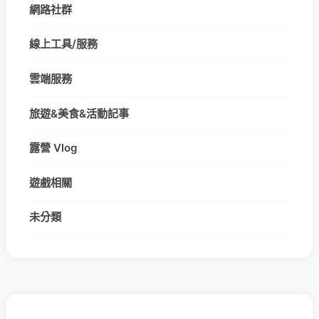
網路社群
線上工具/服務
雲端服務
旅遊&美食&活動記事
露營 Vlog
遊戲相關
未分類