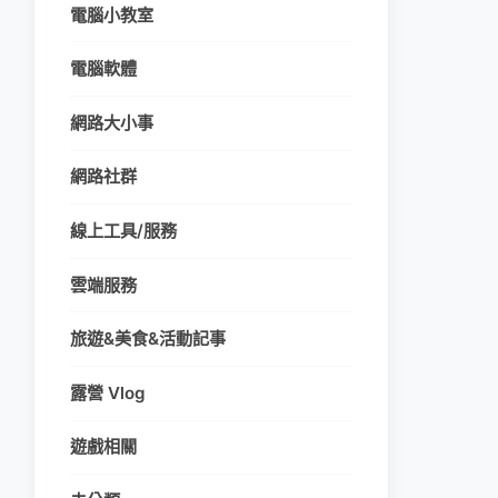
電腦小教室
電腦軟體
網路大小事
網路社群
線上工具/服務
雲端服務
旅遊&美食&活動記事
露營 Vlog
遊戲相關