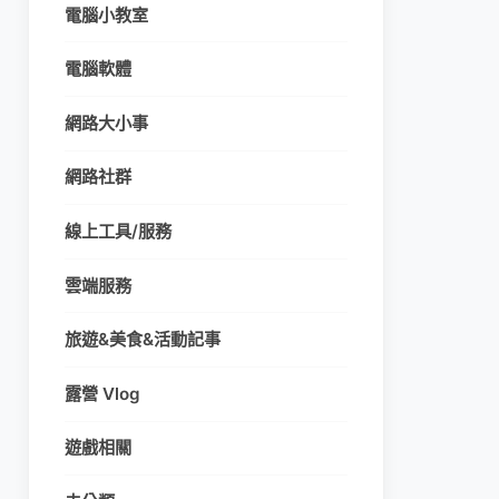
電腦小教室
電腦軟體
網路大小事
網路社群
線上工具/服務
雲端服務
旅遊&美食&活動記事
露營 Vlog
遊戲相關