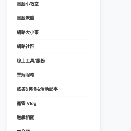
電腦小教室
電腦軟體
網路大小事
網路社群
線上工具/服務
雲端服務
旅遊&美食&活動記事
露營 Vlog
遊戲相關