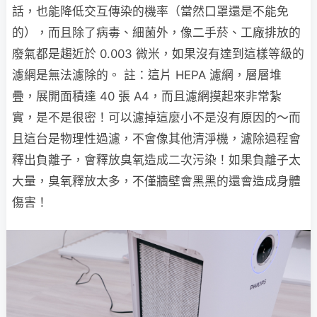
話，也能降低交互傳染的機率（當然口罩還是不能免
的），而且除了病毒、細菌外，像二手菸、工廠排放的
廢氣都是趨近於 0.003 微米，如果沒有達到這樣等級的
濾網是無法濾除的。 註：這片 HEPA 濾網，層層堆
疊，展開面積達 40 張 A4，而且濾網摸起來非常紮
實，是不是很密！可以濾掉這麼小不是沒有原因的～而
且這台是物理性過濾，不會像其他清淨機，濾除過程會
釋出負離子，會釋放臭氧造成二次污染！如果負離子太
大量，臭氧釋放太多，不僅牆壁會黑黑的還會造成身體
傷害！