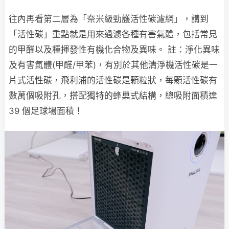
往內再看第二層為「奈米級勁護活性碳濾網」，講到
「活性碳」重點就是用來過濾各種有害氣體，包括常見
的甲醛以及種揮發性有機化合物及異味。 註：淨化異味
及有害氣體(甲醛/甲苯)，有別於其他清淨機活性碳是一
片式活性碳，飛利浦的活性碳是顆粒狀，每顆活性碳有
數萬個吸附孔，搭配獨特的蜂巢式結構，總吸附面積達
39 個足球場面積！