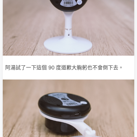
阿湯試了一下這個 90 度道歉大躹躬也不會倒下去。