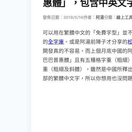
惠體」，包含中英文
發佈日期：2019/5/16
作者：
阿湯
分類：
線上工具
可以用在繁體中文的「免費字型」並不多，
的
全字庫
、或是阿湯前陣子才分享的
開發真的不容易，而上個月底中國的
巴巴普惠體」且有五種格字重（粗細），另外還
重（粗細及斜體），雖然是中國所釋
部的繁體中文字，所以你想用也沒問