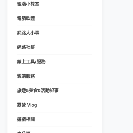
電腦小教室
電腦軟體
網路大小事
網路社群
線上工具/服務
雲端服務
旅遊&美食&活動記事
露營 Vlog
遊戲相關