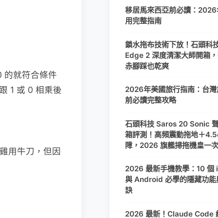
移居馬來西亞前必讀：202
用完整指南
鎖水拖布技術下放！石頭科技 
Edge 2 深度清潔大師開箱
赤腳踩也乾爽
 0 的就符合條件
1 或 0 相乘後
2026年美國旅行指南：台
前必讀完整攻略
石頭科技 Saros 20 Soni
箱評測！高頻震動拖地＋4.5
障，2026 旗艦掃拖機皇一
殺雞用牛刀，但因
2026 最新手機教學：10 個 i
與 Android 必學的隱藏功
訣
2026 最新！Claude Code