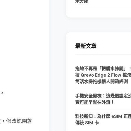
未分類
最新文章
拖地不再是「把髒水抹開」
技 Qrevo Edge 2 Flow 
筒活水掃拖機器人開箱評測
了。
手機安全健檢：這幾個設定
資可能早就在外流！
科技新知：為什麼 eSIM 正
做，修改範圍就
傳統 SIM 卡