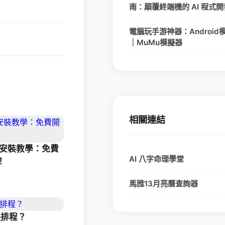
南：顛覆終端機的 AI 程式
電腦玩手游神器：Android
｜MuMu模擬器
相關連結
完整安裝教學：免費
AI 八字命理學堂
！
馬雅13月亮曆查詢器
機排程？