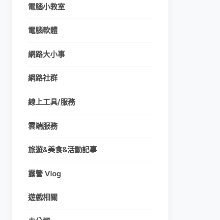
電腦小教室
電腦軟體
網路大小事
網路社群
線上工具/服務
雲端服務
旅遊&美食&活動記事
露營 Vlog
遊戲相關