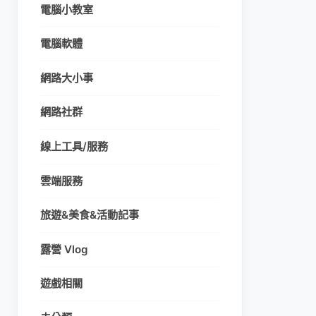
電腦小教室
電腦軟體
網路大小事
網路社群
線上工具/服務
雲端服務
旅遊&美食&活動記事
露營 Vlog
遊戲相關