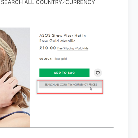
H ALL COUNTRY ∕ CURRENCY