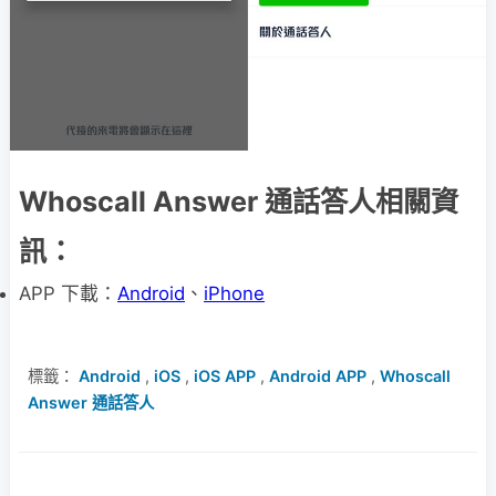
Whoscall Answer 通話答人相關資
訊：
APP 下載：
Android
、
iPhone
標籤：
Android
,
iOS
,
iOS APP
,
Android APP
,
Whoscall
Answer 通話答人