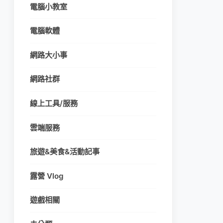
電腦小教室
電腦軟體
網路大小事
網路社群
線上工具/服務
雲端服務
旅遊&美食&活動記事
露營 Vlog
遊戲相關