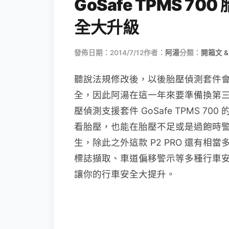
GoSafe TPMS 
全大升級
發佈日期：2014/7/12
作者：
阿湯
分類：
開箱文 &
聽說法規修改後，以後胎壓偵測套件
全，因此阿湯在這一年來要準備換第
壓偵測支援套件 GoSafe TPMS 700
看胎壓，也能在胎壓不足或是過飽時
生，除此之外這款 P2 PRO 還有
標誌擷取、車道偏移警示等多種行車
讓你的行車安全大提升。