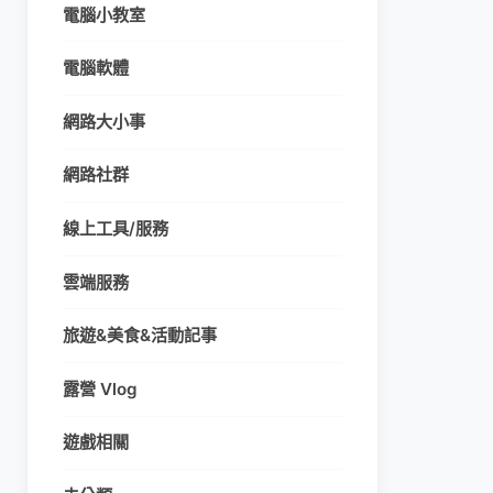
電腦小教室
電腦軟體
網路大小事
網路社群
線上工具/服務
雲端服務
旅遊&美食&活動記事
露營 Vlog
遊戲相關