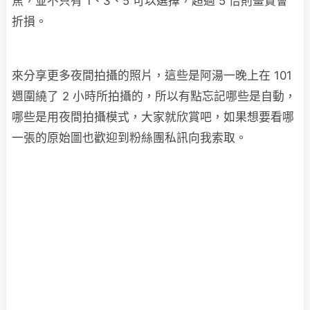
焦，並不只有 1、3、5 可以選擇，超過 5 倍則畫質會
折損。
來分享更多夜間拍攝的照片，這些是阿湯一晚上在 101
週圍繞了 2 小時所拍攝的，所以有點忘記哪些是自動，
哪些是用夜間拍攝模式，大家就欣賞吧，如果想要看哪
一張的原始圖也歡迎到粉絲團私訊向我索取。