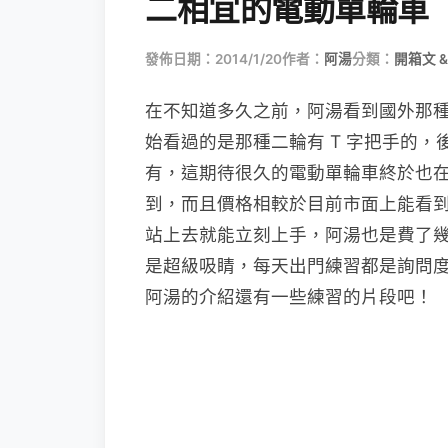
二相宜的電動單輪車
發佈日期：2014/1/20
作者：
阿湯
分類：
開箱文 &
在不知道多久之前，阿湯看到國外那
始看過的是那種二輪有 T 字把手的
有，這期待很久的電動單輪車終於也在台灣
到，而且價格相較於目前市面上能看
站上去就能立刻上手，阿湯也是費了
是超級吸睛，每天出門練習都是詢問
阿湯的介紹還有一些練習的片段吧！