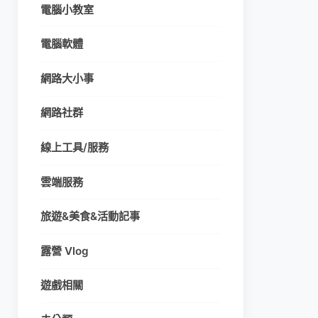
電腦小教室
電腦軟體
網路大小事
網路社群
線上工具/服務
雲端服務
旅遊&美食&活動記事
露營 Vlog
遊戲相關