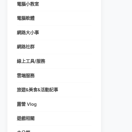
電腦小教室
電腦軟體
網路大小事
網路社群
線上工具/服務
雲端服務
旅遊&美食&活動記事
露營 Vlog
遊戲相關