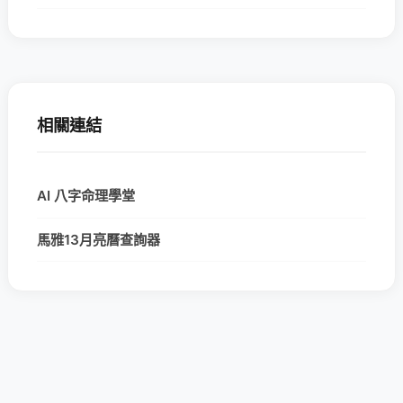
相關連結
AI 八字命理學堂
馬雅13月亮曆查詢器