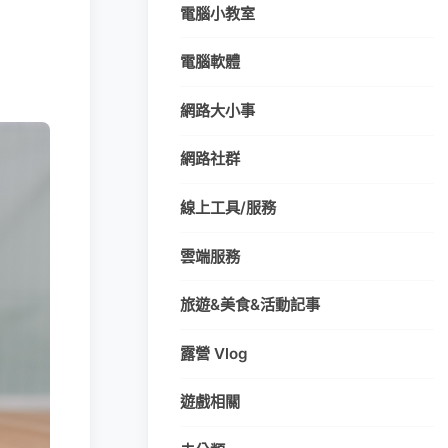
電腦小教室
電腦軟體
網路大小事
網路社群
線上工具/服務
雲端服務
旅遊&美食&活動記事
露營 Vlog
遊戲相關