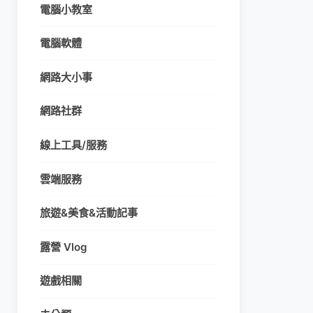
電腦小教室
電腦軟體
網路大小事
網路社群
線上工具/服務
雲端服務
旅遊&美食&活動記事
露營 Vlog
遊戲相關