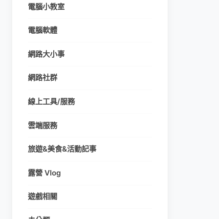
電腦小教室
電腦軟體
網路大小事
網路社群
線上工具/服務
雲端服務
旅遊&美食&活動記事
露營 Vlog
遊戲相關