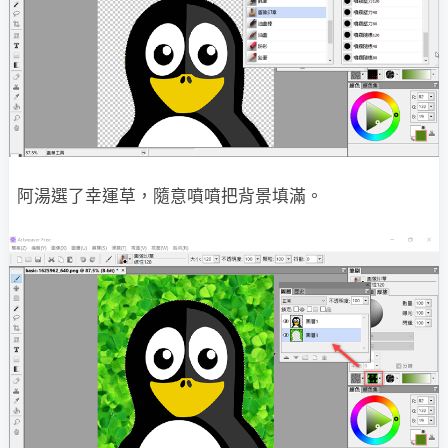
阿湯選了幸運草，隨意噴噴把背景填滿。