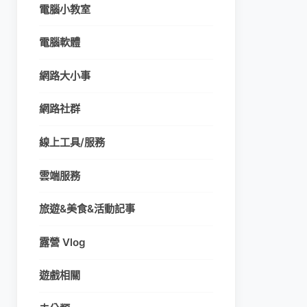
電腦小教室
電腦軟體
網路大小事
網路社群
線上工具/服務
雲端服務
旅遊&美食&活動記事
露營 Vlog
遊戲相關