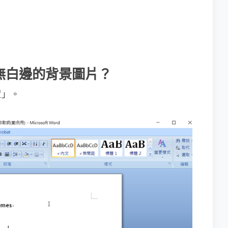
版無白邊的背景圖片？
置」。