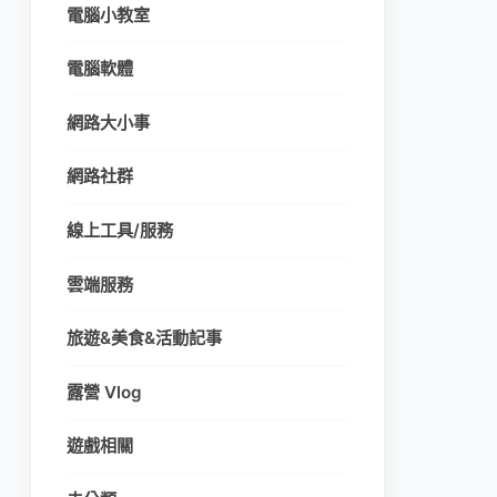
電腦小教室
電腦軟體
網路大小事
網路社群
線上工具/服務
雲端服務
旅遊&美食&活動記事
露營 Vlog
遊戲相關