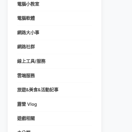
電腦小教室
電腦軟體
網路大小事
網路社群
線上工具/服務
雲端服務
旅遊&美食&活動記事
露營 Vlog
遊戲相關