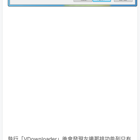
執行「VDownloader」後會發現左邊那排功能列只有