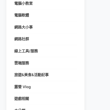
電腦小教室
電腦軟體
網路大小事
網路社群
線上工具/服務
雲端服務
旅遊&美食&活動記事
露營 Vlog
遊戲相關